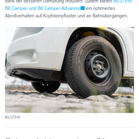
dank der besseren Dämpfung reduziert. Zudem bieten
BILSTEIN
B6 Camper und B6 Camper Advanced
ein optimiertes
Abrollverhalten auf Kopfsteinpflaster und an Bahnübergängen.
BI
BILSTEIN