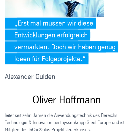
Erst mal müssen wir diese
Entwicklungen erfolgreich
vermarkten. Doch wir haben genug
Ideen für Folgeprojekte.
Alexander Gulden
Oliver Hoffmann
leitet seit zehn Jahren die Anwendungstechnik des Bereichs
ve
Technologie & Innovation bei thyssenkrupp Steel Europe und ist
Be
Mitglied des InCar®plus Projektsteuerkreises.
eb