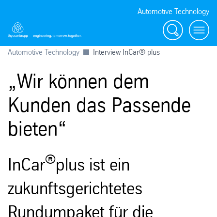
Automotive Technology
Suche
Menü
Automotive Technology
Interview InCar® plus
„Wir können dem
Kunden das Passende
bieten“
®
InCar
plus ist ein
zukunftsgerichtetes
Rundumpaket für die