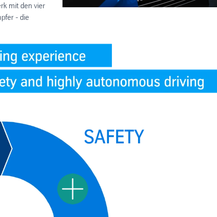
rk mit den vier
fer - die
hotspot
Toggle hotspot