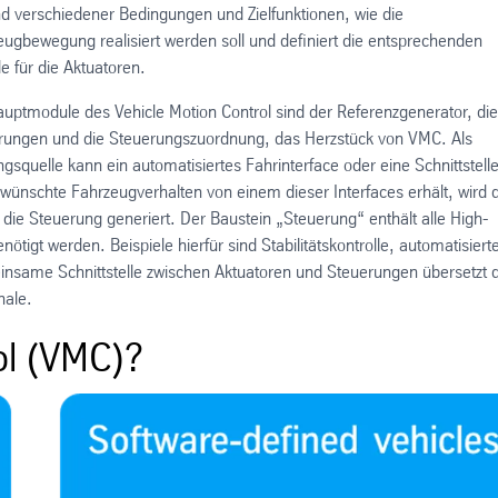
d verschiedener Bedingungen und Zielfunktionen, wie die
eugbewegung realisiert werden soll und definiert die entsprechenden
e für die Aktuatoren.​
auptmodule des Vehicle Motion Control sind der Referenzgenerator, die
rungen und die Steuerungszuordnung, das Herzstück von VMC. Als
gsquelle kann ein automatisiertes Fahrinterface oder eine Schnittstelle
nschte Fahrzeugverhalten von einem dieser Interfaces erhält, wird d
ie Steuerung generiert. Der Baustein „Steuerung“ enthält alle High-
tigt werden. Beispiele hierfür sind Stabilitätskontrolle, automatisiert
same Schnittstelle zwischen Aktuatoren und Steuerungen übersetzt d
nale.
ol (VMC)?