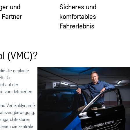
ger und
Sicheres und
 Partner
komfortables
Fahrerlebnis
ol (VMC)?
die die geplante
t. Die
rd auf der
e von definierten
und Vertikaldynamik
r Fahrzeugbewegung.
eugarchitekturen
denen die zentrale