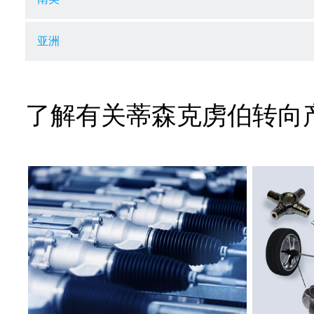
亚洲
了解有关蒂森克虏伯转向