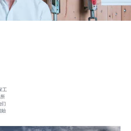
家工
心所
他们
初始