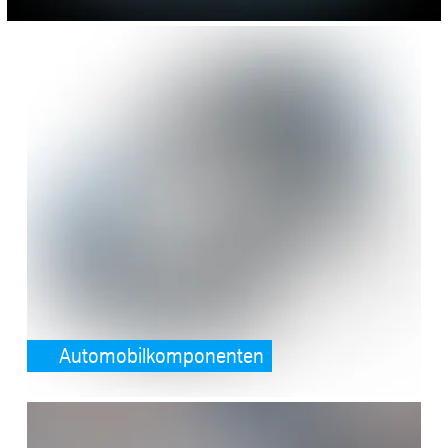
SafeValue must use [property]=binding: Automobilkomponenten (see
Automobilkomponenten
SafeValue must use [property]=binding: Siemens und Microsoft setz