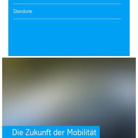
Standorte
SafeValue must use [property]=binding: Die Zukunft der Mobilität (see 
Die Zukunft der Mobilität