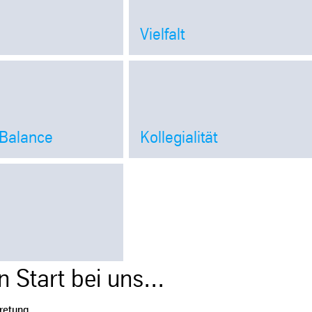
Vielfalt
Open
Open
 Balance
Kollegialität
Open
Open
g
Open
 Start bei uns...
retung