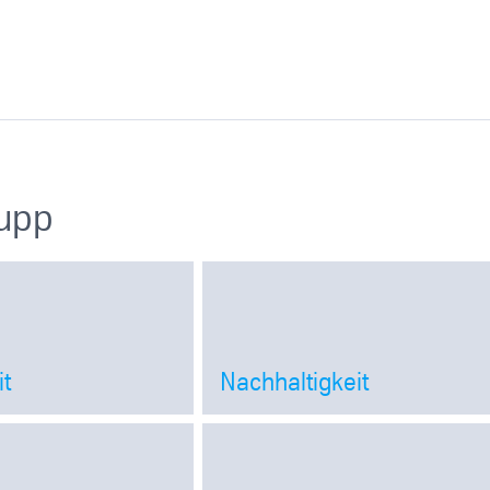
rupp
t
Nachhaltigkeit
Open
Open