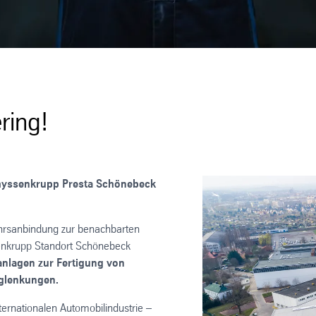
ring!
hyssenkrupp Presta Schönebeck
kehrsanbindung zur benachbarten
enkrupp Standort Schönebeck
anlagen zur Fertigung von
uglenkungen.
ernationalen Automobilindustrie –