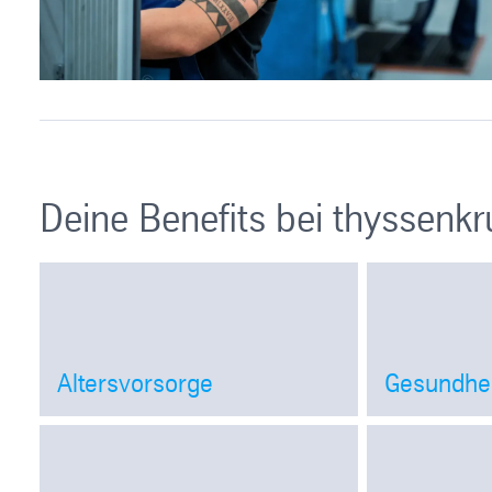
Deine Beneﬁts bei thyssenk
Altersvorsorge
Gesundhei
Open