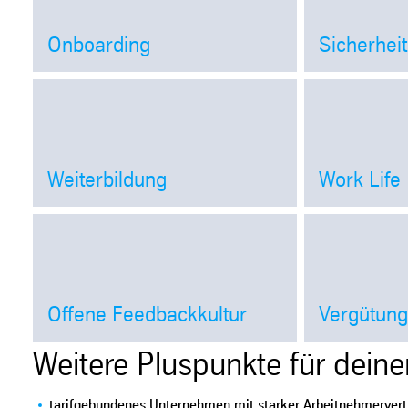
Onboarding
Sicherheit
Open
Weiterbildung
Work Life
Open
Offene Feedbackkultur
Vergütun
Open
Weitere Pluspunkte für deinen
tarifgebundenes Unternehmen mit starker Arbeitnehmervert