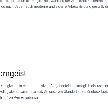
tarbeiter haben die Möglichkeit, während der Arbeitszeit kostenfrei an
du nach Bedarf auch moderne und sichere Arbeitskleidung gestellt, di
eamgeist
e Fähigkeiten in einem attraktiven Aufgabenfeld bestmöglich einzusetze
it kollegialer Zusammenarbeit. An unserem Standort in Schönebeck biet
nden Projekten einzubringen.