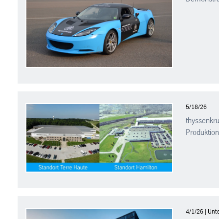
5/18/26
thyssenkru
Produktio
4/1/26 | Un