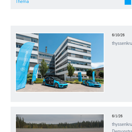
6/10/26
thyssenkru
6/1/26
thyssenkr
Demonstrat