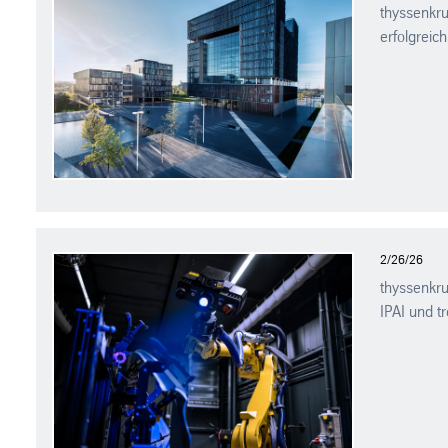
thyssenkru
erfolgreic
2/26/26
thyssenkru
IPAI und t