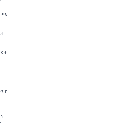
rung
nd
 die
t in
on
m