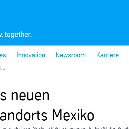
ces
Innovation
Newsroom
Karriere
...
es neuen
tandorts Mexiko
tomobilindustrie in Mexiko in Betrieb genommen. In dem Werk in Puebl