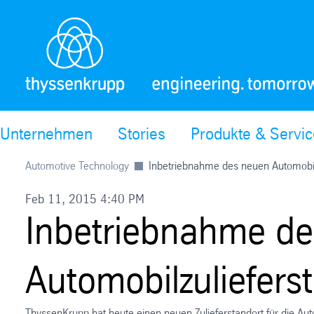
Unternehmen
Stories
Produkte & Servi
Automotive Technology
Inbetriebnahme des neuen Automobil
Feb 11, 2015 4:40 PM
Inbetriebnahme d
Automobilzuliefers
ThyssenKrupp hat heute einen neuen Zulieferstandort für die Au