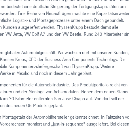
me bedeutet eine deutliche Steigerung der Fertigungskapazitäten am
geworden. Eine Reihe von Neuaufträgen machte eine Kapazitätserweite
tliche Logistik- und Montageprozesse unter einem Dach gebündelt.
 Kunden ausgeliefert werden. ThyssenKrupp bestückt damit alle
den VW Jetta, VW Golf A7 und den VW Beetle. Rund 240 Mitarbeiter si
im globalen Automobilgeschäft. Wir wachsen dort mit unseren Kunden,
r. Karsten Kroos, CEO der Business Area Components Technology. Die
obile Komponentenzuliefergeschäft von ThyssenKrupp. Weitere
 Werke in Mexiko sind noch in diesem Jahr geplant.
mponenten für die Automobilindustrie. Das Produktportfolio reicht von
isatoren und der Montage von Achsmodulen. Neben dem neuen Standor
im 70 Kilometer entfernten San Jose Chiapa auf. Von dort soll der
tion des neuen Q5-Modells geplant.
Montagetakt der Automobilhersteller gekennzeichnet. In Taktzeiten v
Vorderachsen montiert und „just-in-sequence“ ausgeliefert. Bei diese