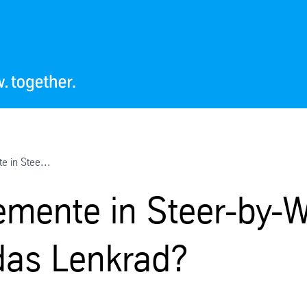
e in Stee...
lemente in Steer-by-
 das Lenkrad?