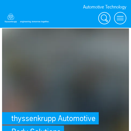
Automotive Technology
Suche
Menü
thyssenkrupp Automotive