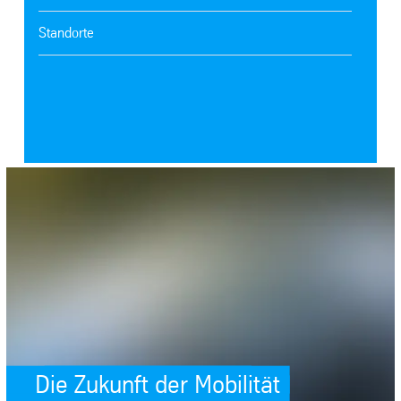
Standorte
SafeValue must use [property]=binding: Die Zukunft der Mobilität (see 
Die Zukunft der Mobilität