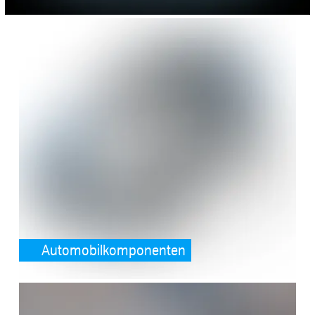
SafeValue must use [property]=binding: Automobilkomponenten (see
Automobilkomponenten
SafeValue must use [property]=binding: Siemens und Microsoft setz